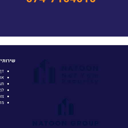
שירותי 
דף
או
תע
למ
צו
מדי