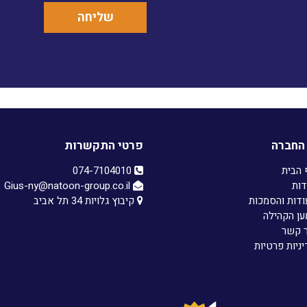
החברה
פרטי התקשרות
 הבית
074-7104010‏
דות
Gius-ny@natoon-group.co.il
ודות והסמכות
קיבוץ גלויות 34 תל אביב
ען הקהילה
ר קשר
ניות פרטיות