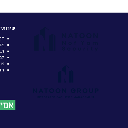
שירותי 
דף
או
תע
למ
צו
מדי