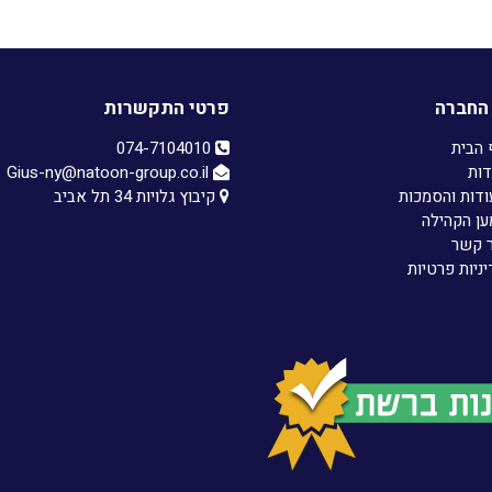
החברה
פרטי התקשרות
 הבית
074-7104010‏
דות
Gius-ny@natoon-group.co.il
ודות והסמכות
קיבוץ גלויות 34 תל אביב
ען הקהילה
ר קשר
ניות פרטיות